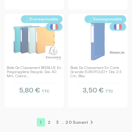
Ecoresponsable
Ecoresponsable
Boîte De Classement BEEBLUE En
Boite De Classement En Carte
Polypropylène Recyclé, Dos 40
Grainée EUROFOLIO+ Dos 2,5
Mm, Coloris...
Cm, Bleu
5,80 €
3,50 €
TTC
TTC

1
2
3
…
20
Suivant