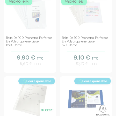
PROMO -14%
PROMO -9%
Boîte De 100 Pochettes Perforées
Boite De 100 Pochettes Perforées
En Polypropylène Lisse
En Polypropylène Lisse
12/100ème
9/100ème
9,90 €
9,10 €
TTC
TTC
11,60 €
10,10 €
TTC
TTC
Ecoresponsable
Ecoresponsable