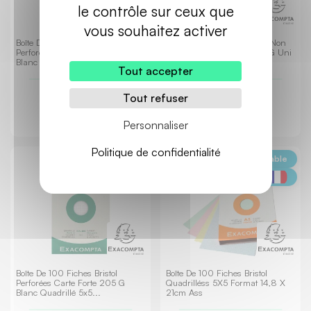
le contrôle sur ceux que
vous souhaitez activer
Boîte De 100 Fiches Bristol Non
Boîte De 100 Fiches Bristol Non
Perforées Carte Forte 205 G Uni
Perforées Carte Forte 205 G Uni
Blanc Format...
Blanc Format...
Tout accepter
20,90 €
1,50 €
Tout refuser
TTC
TTC
Personnaliser
Politique de confidentialité
Ecoresponsable
Ecoresponsable
Boîte De 100 Fiches Bristol
Boîte De 100 Fiches Bristol
Perforées Carte Forte 205 G
Quadrilléss 5X5 Format 14,8 X
Blanc Quadrillé 5x5...
21cm Ass