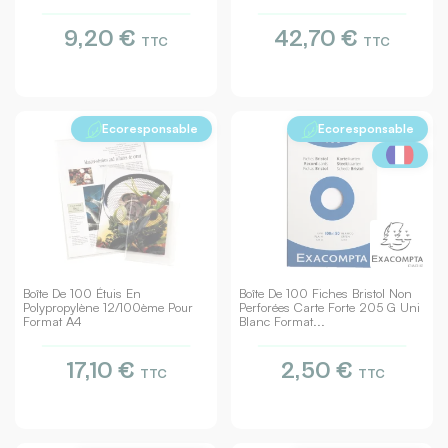
9,20 €
42,70 €
TTC
TTC
Ecoresponsable
Ecoresponsable
Boîte De 100 Étuis En
Boîte De 100 Fiches Bristol Non
Polypropylène 12/100ème Pour
Perforées Carte Forte 205 G Uni
Format A4
Blanc Format...
17,10 €
2,50 €
TTC
TTC