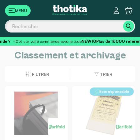
Panneau de gestion des cookies
?
-10% sur votre commande avec le code
NEW10
Plus de 16000 référence
Classement et archivage
FILTRER
TRIER
Ecoresponsable