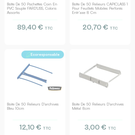
Boîte De 50 Pochettes Coin En
Boîte De 50 Relieurs CAPICLASS 1
PVC Souple FARD'LISS, Coloris
Pour Feuillets Mobiles Perforés
Assortis
Entr'axe 8 Cm
89,40 €
20,70 €
TTC
TTC
Ecoresponsable
Boite De 50 Relieurs D'archives
Boite De 50 Relieurs D'archives
Bleu 10cm
Métal 8cm
12,10 €
3,00 €
TTC
TTC