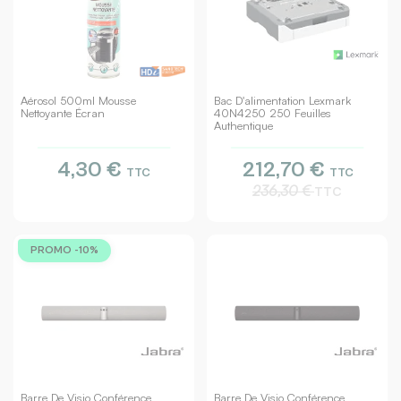
Aérosol 500ml Mousse
Bac D'alimentation Lexmark
Nettoyante Écran
40N4250 250 Feuilles
Authentique
4,30 €
212,70 €
TTC
TTC
236,30 €
TTC
PROMO -10%
Barre De Visio Conférence
Barre De Visio Conférence