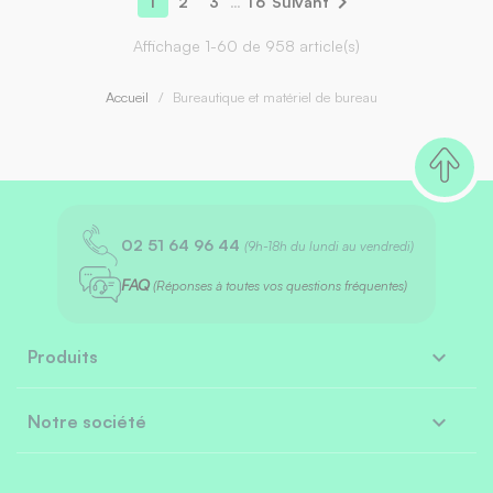

1
2
3
…
16
Suivant
Affichage 1-60 de 958 article(s)
Accueil
Bureautique et matériel de bureau
02 51 64 96 44
(9h-18h du lundi au vendredi)
FAQ
(Réponses à toutes vos questions fréquentes)

Produits

Notre société