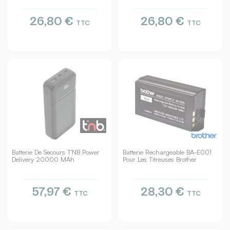
26,80 €
26,80 €
TTC
TTC
Batterie De Secours T'NB Power
Batterie Rechargeable BA-E001
Delivery 20000 MAh
Pour Les Titreuses Brother
57,97 €
28,30 €
TTC
TTC