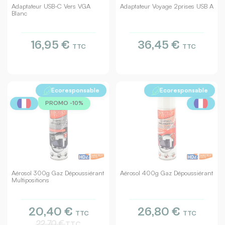
Adaptateur USB-C Vers VGA
Adaptateur Voyage 2prises USB A
Blanc
16,95 €
36,45 €
TTC
TTC
Ecoresponsable
Ecoresponsable
PROMO -10%
Aérosol 300g Gaz Dépoussiérant
Aérosol 400g Gaz Dépoussiérant
Multipositions
20,40 €
26,80 €
TTC
TTC
22,70 €
TTC