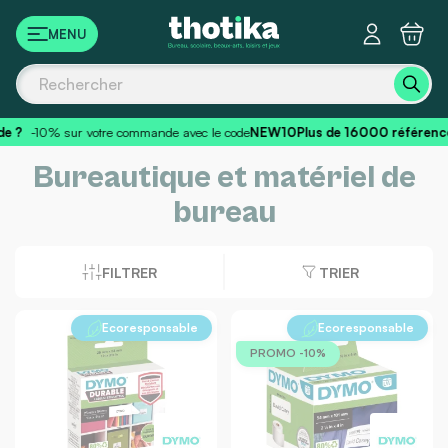
Panneau de gestion des cookies
-10% sur votre commande avec le code
NEW10
Plus de 16000 références
p
Bureautique et matériel de
bureau
FILTRER
TRIER
Ecoresponsable
Ecoresponsable
PROMO -10%