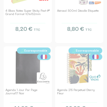
4 Blocs Notes Super Sticky Post-It®
Aérosol 500ml Décolle Étiquette
Grand Format 101x152mm
8,20 €
8,80 €
TTC
TTC
Ecoresponsable
Ecoresponsable
Agenda 1 Jour Par Page
Agenda 21S Perpétuel Eterny
Journal17 Noir
Fleur