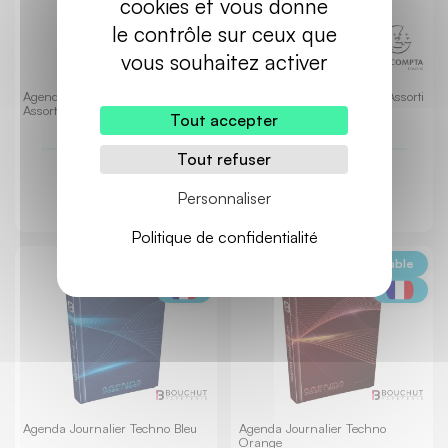
cookies et vous donne
le contrôle sur ceux que
vous souhaitez activer
Agenda Journalier Planifiée
Agenda Journalier Spirale Assorti
Assorti
Tout accepter
Tout refuser
31,10 €
32,10 €
TTC
TTC
Personnaliser
Politique de confidentialité
Ecoresponsable
Ecoresponsable
Agenda Journalier Techno Bleu
Agenda Journalier Techno
Orange