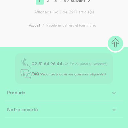

1
2
3
…
37
Suivant
Affichage 1-60 de 2217 article(s)
Accueil
Papeterie, cahiers et fournitures
02 51 64 96 44
(9h-18h du lundi au vendredi)
FAQ
(Réponses à toutes vos questions fréquentes)

Produits

Notre société