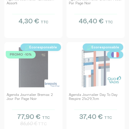
Assorti
Par Page Noir
4,30 €
46,40 €
TTC
TTC
Ecoresponsable
Ecoresponsable
PROMO -10%
Agenda Journalier Bremax 2
Agenda Journalier Day To Day
Jour Par Page Noir
Respire 21x29,7cm
77,90 €
37,40 €
TTC
TTC
86,60 €
TTC