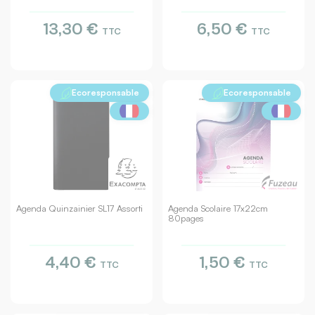
13,30 €
6,50 €
TTC
TTC
Ecoresponsable
Ecoresponsable
Agenda Quinzainier SL17 Assorti
Agenda Scolaire 17x22cm
80pages
4,40 €
1,50 €
TTC
TTC