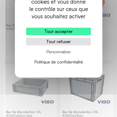
cookies et vous donne
le contrôle sur ceux que
vous souhaitez activer
Bac À Bec En Polypropylène
Bac À Bec En Polypropylène
455x175x300mm Bleu
455x175x300mm Rouge
Tout accepter
Tout refuser
15,00 €
15,00 €
TTC
TTC
Personnaliser
Politique de confidentialité
Bac De Manutention 10L
Bac De Manutention 25L
40x30x12cm Gris
40x30x29cm