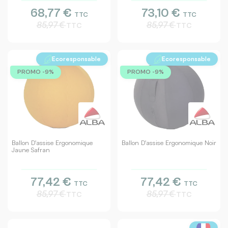
68,77 €
73,10 €
TTC
TTC
85,97 €
85,97 €
TTC
TTC
Ecoresponsable
Ecoresponsable
PROMO -9%
PROMO -9%
Ballon D'assise Ergonomique
Ballon D'assise Ergonomique Noir
Jaune Safran
77,42 €
77,42 €
TTC
TTC
85,97 €
85,97 €
TTC
TTC