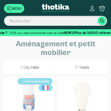
Panneau de gestion des cookies
?
-10% sur votre commande avec le code
NEW10
Plus de 16000 référence
Aménagement et petit
mobilier
FILTRER
TRIER
Ecoresponsable