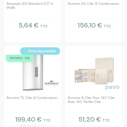
Ampoule LED Standard E27 6
Armoire 36 Clés À Combinaison
Watts
5,64 €
156,10 €
TTC
TTC
Ecoresponsable
PROMO -9%
Armoire 72 Clés À Combinaison
Armoire À Clés Pour 140 Clés
Avec 140 Portes-Clés
199,40 €
51,20 €
TTC
TTC
221,50 €
TTC