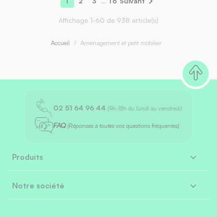

1
2
3
…
16
Suivant
Affichage 1-60 de 938 article(s)
Accueil
Aménagement et petit mobilier
02 51 64 96 44
(9h-18h du lundi au vendredi)
FAQ
(Réponses à toutes vos questions fréquentes)

Produits

Notre société