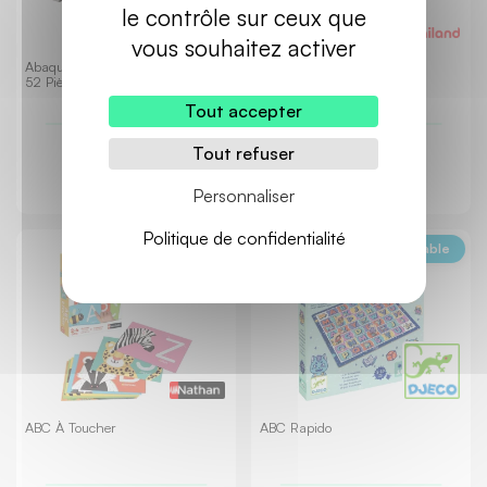
le contrôle sur ceux que
vous souhaitez activer
Abaque En Bois TOTEM TROPIK
Abaque Formes Et Couleurs
52 Pièces
Assorties
Tout accepter
25,20 €
15,03 €
Tout refuser
TTC
TTC
Personnaliser
Politique de confidentialité
Ecoresponsable
ABC À Toucher
ABC Rapido