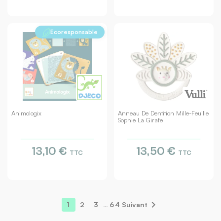
Ecoresponsable
Animologix
Anneau De Dentition Mille-Feuille
Sophie La Girafe
13,10 €
13,50 €
TTC
TTC

1
2
3
…
64
Suivant