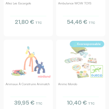
Allez Les Escargots
Ambulance WOW TOYS
21,80 €
54,46 €
TTC
TTC
Ecoresponsable
Animaux À Construire Animatch
Animo Mondo
39,95 €
10,40 €
TTC
TTC