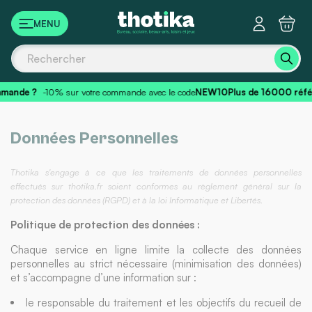
Panneau de gestion des cookies
mande ?
-10% sur votre commande avec le code
NEW10
Plus de 16000 réf
Données Personnelles
Thotika s'engage à ce que les traitements de données personnelles
effectués sur thotika.fr soient conformes au règlement général sur la
protection des données (RGPD) et à la loi Informatique et Libertés.
Politique de protection des données :
Chaque service en ligne limite la collecte des données
personnelles au strict nécessaire (minimisation des données)
et s’accompagne d’une information sur :
le responsable du traitement et les objectifs du recueil de