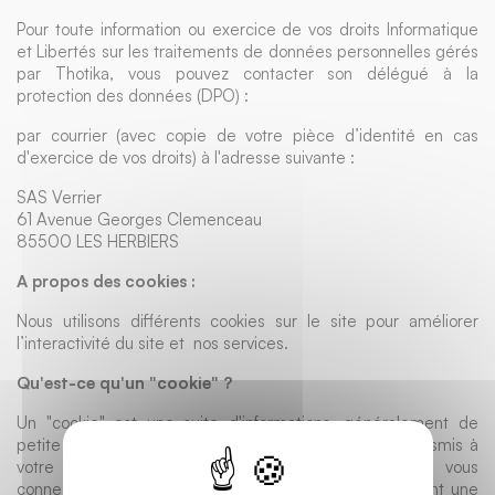
Pour toute information ou exercice de vos droits Informatique
et Libertés sur les traitements de données personnelles gérés
par Thotika, vous pouvez contacter son délégué à la
protection des données (DPO) :
par courrier (avec copie de votre pièce d’identité en cas
d'exercice de vos droits) à l'adresse suivante :
SAS Verrier
61 Avenue Georges Clemenceau
85500 LES HERBIERS
A propos des cookies :
Nous utilisons différents cookies sur le site pour améliorer
l’interactivité du site et nos services.
Qu'est-ce qu'un "cookie" ?
Un "cookie" est une suite d'informations, généralement de
petite taille et identifié par un nom, qui peut être transmis à
votre navigateur par un site web sur lequel vous vous
connectez. Votre navigateur web le conservera pendant une