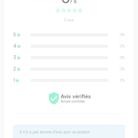
/ 5





0 avis
5

0%
4

0%
3

0%
2

0%
1

0%

Avis vérifiés
Achats contrôlés
Il n’y a pas encore d’avis pour ce produit.