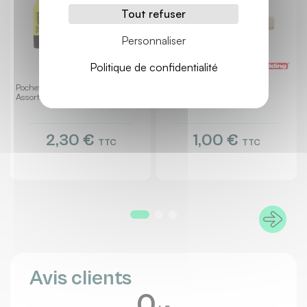
Tout refuser
Personnaliser
Politique de confidentialité
Pochette De 8 Surligneurs Large
Surligneur Ecoline Jaune
Assortis
2,30 €
1,00 €
TTC
TTC
Avis clients
0