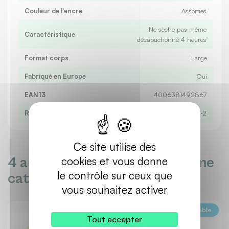
Couleur de l'encre
Assorties
Ne sèche pas même
Caractéristique
décapuchonné 4 heures
Format corps
Large
Fabriqué en Europe
Oui
EAN13
4006381492867
Référence produit fabricant
70/4-2
Ce site utilise des
cookies et vous donne
4 autres produits dans la même
le contrôle sur ceux que
catégorie :
vous souhaitez activer
Ecoresponsable
Ecoresponsable
Tout accepter