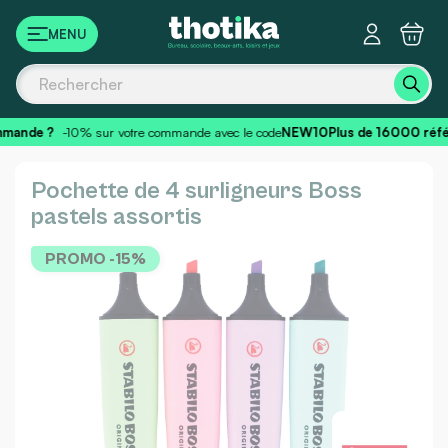
Panneau de gestion des cookies
mande ?
-10% sur votre commande avec le code
NEW10
Plus de 16000 réf
Pochette de 4 surligneurs Boss
pastels assortis
PROMO -15%