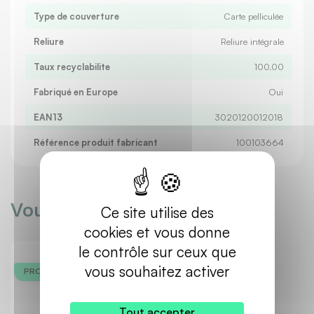
Type de couverture
Carte pelliculée
Reliure
Reliure intégrale
Taux recyclabilite
100.00
Fabriqué en Europe
Oui
EAN13
3020120012018
Référence produit fabricant
100103664
Vous aimerez aussi
Ce site utilise des
cookies et vous donne
le contrôle sur ceux que
Ecoresponsable
vous souhaitez activer
PROMO -15%
Tout accepter