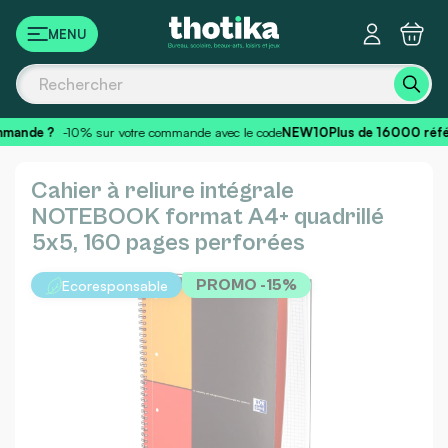
Panneau de gestion des cookies
mande ?
-10% sur votre commande avec le code
NEW10
Plus de 16000 réfé
Cahier à reliure intégrale
NOTEBOOK format A4+ quadrillé
5x5, 160 pages perforées
Ecoresponsable
PROMO -15%