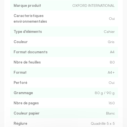
Marque produit
OXFORD INTERNATIONAL
Caracteristiques
Oui
environnementales
Type d'éléments
Cahier
Couleur
Gris
Format documents
A4
Nbre de feuilles
80
Format
A4+
Perforé
Oui
Grammage
80 g / 90 g
Nbre de pages
160
Couleur papier
Blanc
Réglure
Quadrillé 5 x 5