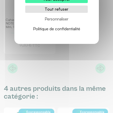
Tout refuser
Personnaliser
Cahier À Reliure Intégrale
NOTEBOOK Format A4+ Ligné 6
Mm, 160 Pages Perforées
Politique de confidentialité
7,90 €
TTC
9,30 €
TTC
4 autres produits dans la même
catégorie :
Ecoresponsable
Ecoresponsable