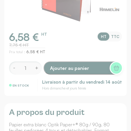
6,58 €
HT
HT
TTC
7,75 € HT
Prix total :
6.58 € HT
Ajouter au panier
Livraison à partir du
vendredi 14 août
EN STOCK
Hors dimanche et jours fériés
A propos du produit
Papier extra blanc Optik Paper+® 80g / 90g. 80
feuilles perforées 4 trous et détachables. Format