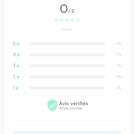
0
/ 5





0 avis
5

0%
4

0%
3

0%
2

0%
1

0%

Avis vérifiés
Achats contrôlés